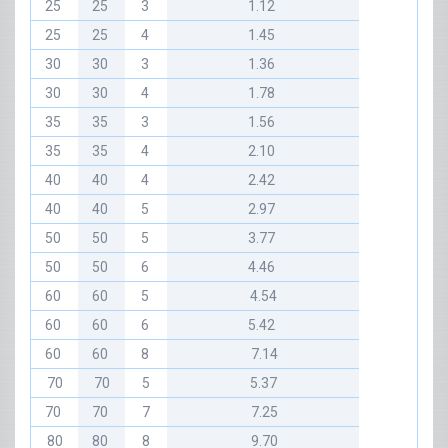
25
25
3
1.12
25
25
4
1.45
30
30
3
1.36
30
30
4
1.78
35
35
3
1.56
35
35
4
2.10
40
40
4
2.42
40
40
5
2.97
50
50
5
3.77
50
50
6
4.46
60
60
5
4.54
60
60
6
5.42
60
60
8
7.14
70
70
5
5.37
70
70
7
7.25
80
80
8
9.70