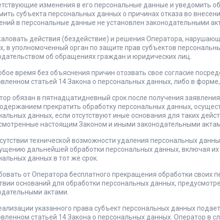
етствующие изменения в его персональные данные и уведомить об
мить субъекта персональных данных о причинах отказа во внесени
ений в персональные данные не установлен законодательными ак
жаловать действия (бездействие) и решения Оператора, нарушающ
х, в уполномоченный орган по защите прав субъектов персональны
одательством об обращениях граждан и юридических лиц.
юбое время без объяснения причин отозвать свое согласие посред
вленном статьей 14 Закона о персональных данных, либо в форме,
тор обязан в пятнадцатидневный срок после получения заявления
 содержанием прекратить обработку персональных данных, осущест
нальных данных, если отсутствуют иные основания для таких дейс
смотренные настоящим Законом и иными законодательными актам
тсутствии технической возможности удаления персональных данны
ущению дальнейшей обработки персональных данных, включая их б
альных данных в тот же срок.
ебовать от Оператора бесплатного прекращения обработки своих п
ствии оснований для обработки персональных данных, предусмот
одательными актами.
еализации указанного права субъект персональных данных подает
овленном статьей 14 Закона о персональных данных. Оператор в с