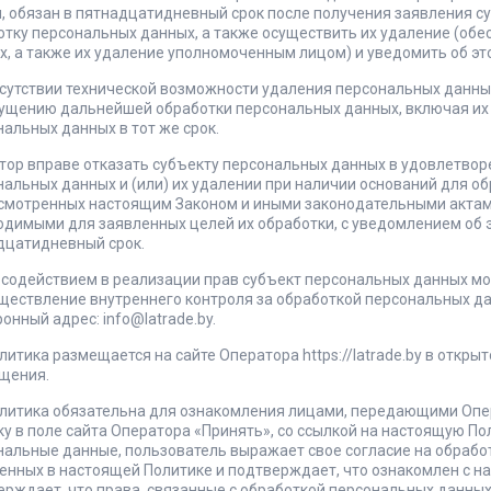
и, обязан в пятнадцатидневный срок после получения заявления 
отку персональных данных, а также осуществить их удаление (об
х, а также их удаление уполномоченным лицом) и уведомить об эт
тсутствии технической возможности удаления персональных данны
ущению дальнейшей обработки персональных данных, включая их б
альных данных в тот же срок.
тор вправе отказать субъекту персональных данных в удовлетвор
нальных данных и (или) их удалении при наличии оснований для о
смотренных настоящим Законом и иными законодательными актами,
одимыми для заявленных целей их обработки, с уведомлением об 
дцатидневный срок.
а содействием в реализации прав субъект персональных данных мо
уществление внутреннего контроля за обработкой персональных д
онный адрес: info@latrade.by.
олитика размещается на сайте Оператора https://latrade.by в откры
щения.
Политика обязательна для ознакомления лицами, передающими Оп
у в поле сайта Оператора «Принять», со ссылкой на настоящую По
нальные данные, пользователь выражает свое согласие на обработ
нных в настоящей Политике и подтверждает, что ознакомлен с на
рждает, что права, связанные с обработкой персональных данных,