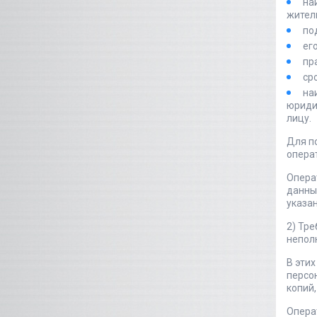
на
жител
по
ег
пр
сро
на
юриди
лицу.
Для п
операт
Опера
данны
указан
2) Тр
непол
В этих
персо
копий
Опера