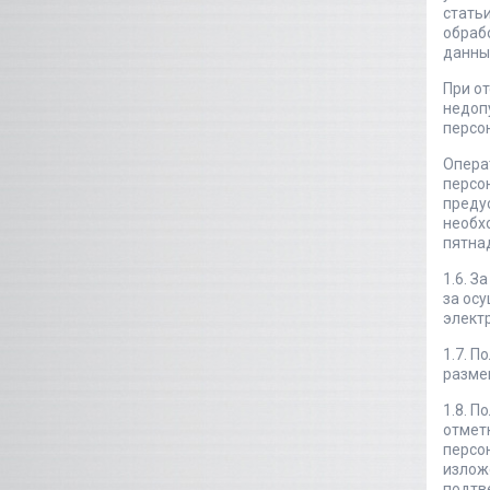
стать
обраб
данны
При о
недоп
персон
Опера
персо
преду
необх
пятна
1.6. З
за ос
электр
1.7. П
разме
1.8. 
отметк
персо
изложе
подтве