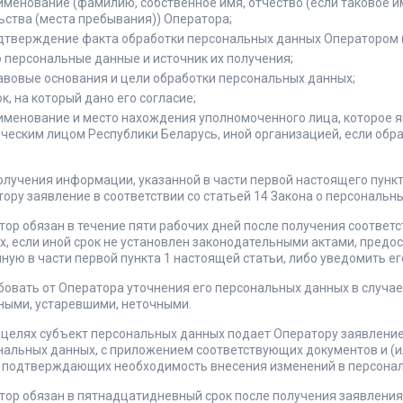
именование (фамилию, собственное имя, отчество (если таковое и
ьства (места пребывания)) Оператора;
дтверждение факта обработки персональных данных Оператором 
о персональные данные и источник их получения;
авовые основания и цели обработки персональных данных;
к, на который дано его согласие;
именование и место нахождения уполномоченного лица, которое я
ческим лицом Республики Беларусь, иной организацией, если обр
олучения информации, указанной в части первой настоящего пунк
ору заявление в соответствии со статьей 14 Закона о персональн
тор обязан в течение пяти рабочих дней после получения соотве
х, если иной срок не установлен законодательными актами, предо
ную в части первой пункта 1 настоящей статьи, либо уведомить ег
ебовать от Оператора уточнения его персональных данных в случа
ными, устаревшими, неточными.
 целях субъект персональных данных подает Оператору заявление 
нальных данных, с приложением соответствующих документов и (и
, подтверждающих необходимость внесения изменений в персона
тор обязан в пятнадцатидневный срок после получения заявления