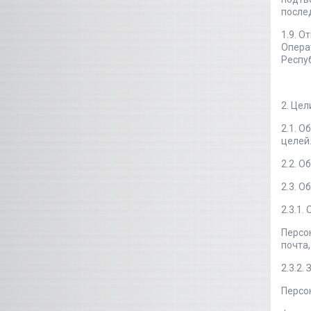
послед
1.9. 
Опера
Респу
2. Це
2.1. 
целей
2.2. 
2.3. 
2.3.1.
Персо
почта,
2.3.2.
Персо