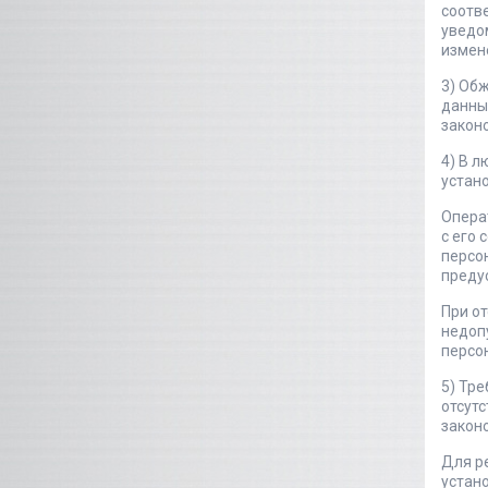
соотв
уведо
измен
3) Об
данны
закон
4) В л
устано
Опера
с его
персо
преду
При о
недоп
персон
5) Тр
отсут
закон
Для р
устан