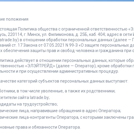
щие положения
Настоящая Политика общества с ограниченной ответственностью 
сь, 220114, г. Минск, ул. Филимонова, д. 25Б, каб. 404; адрес в сети И
atrade.by) в отношении обработки персональных данных (далее — 
аний ст. 17 Закона от 07.05.2021 N 99-З «О защите персональных 
ях обеспечения защиты прав и свобод человека и гражданина при 
Политика действует в отношении персональных данных, которые об
ственностью «ЭЛЭЙТРЕЙД» (далее — Оператор), кроме обработки 
льности и при осуществлении административных процедур.
 качестве категорий субъектов персональных данных выступают:
ботники, в том числе уволенные, а также их родственники;
етители сайта latrade.by;
ндидаты на трудоустройство;
зические лица, направившие обращения в адрес Оператора;
зические лица-контрагенты Оператора, с которыми заключены гр
сновные права и обязанности Оператора.