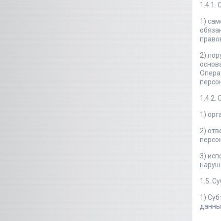
1.4.1.
1) са
обяза
право
2) пор
основ
Опера
персо
1.4.2.
1) ор
2) отв
персо
3) ис
наруш
1.5. С
1) Су
данны