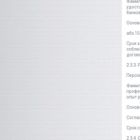
Фамили
удост
банков
Основ
абз.15
Срок 
соблюд
догов
2.3.3
Персо
Фамил
профес
опыт р
Основ
Соглас
Срок с
2.3.4.