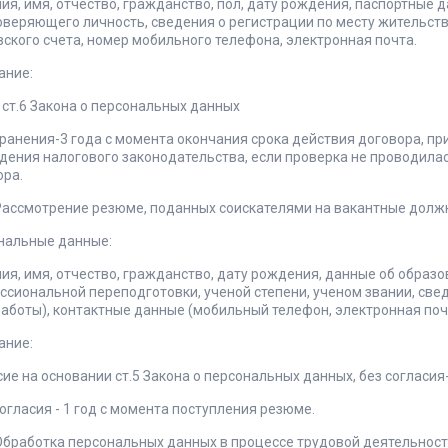
я, имя, отчество, гражданство, пол, дату рождения, паспортные 
оверяющего личность, сведения о регистрации по месту жительств
ского счета, номер мобильного телефона, электронная почта.
ание:
 ст.6 Закона о персональных данных
хранения-3 года с момента окончания срока действия договора, п
ения налогового законодательства, если проверка не проводилась
ора.
. Рассмотрение резюме, поданных соискателями на вакантные долж
нальные данные:
ия, имя, отчество, гражданство, дату рождения, данные об образ
сиональной переподготовки, ученой степени, ученом звании, све
аботы), контактные данные (мобильный телефон, электронная поч
ание:
ие на основании ст.5 Закона о персональных данных, без согласия
огласия - 1 год с момента поступления резюме.
 Обработка персональных данных в процессе трудовой деятельност